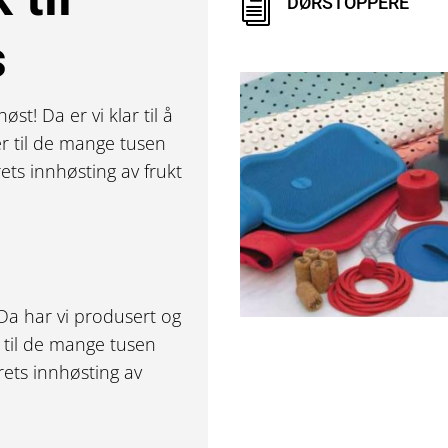
DØRSTOPPERE
i
s
øst! Da er vi klar til å
er til de mange tusen
ets innhøsting av frukt
 Da har vi produsert og
r til de mange tusen
rets innhøsting av