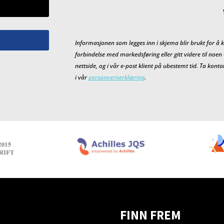
Informasjonen som legges inn i skjema blir brukt for å k
forbindelse med markedsføring eller gitt videre til noen
nettside, og i vår e-post klient på ubestemt tid. Ta kon
i vår
personvernerklæring
.
FINN FREM