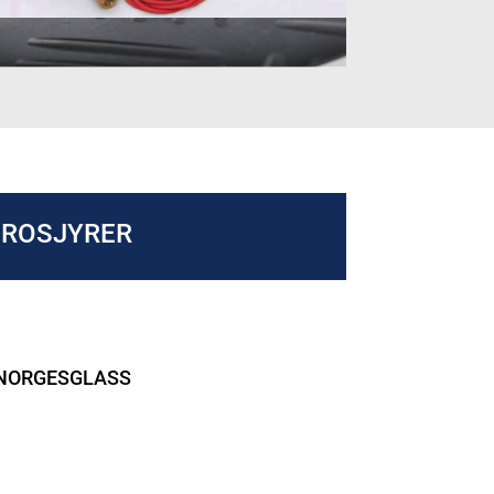
BROSJYRER
 NORGESGLASS