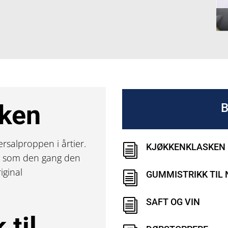
sken
ersalproppen i årtier.
KJØKKENKLASKEN
i
ag, som den gang den
iginal
GUMMISTRIKK TIL
i
SAFT OG VIN
i
 til