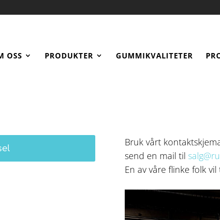
M OSS
PRODUKTER
GUMMIKVALITETER
PR
Bruk vårt kontaktskjema
sel
send en mail til
salg@ru
En av våre flinke folk vi