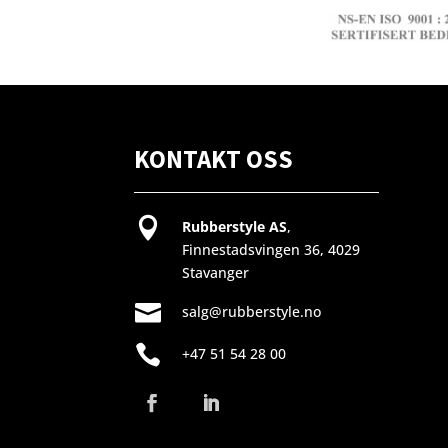
KONTAKT OSS

Rubberstyle AS
,
Finnestadsvingen 36, 4029
Stavanger

salg@rubberstyle.no

+47 51 54 28 00