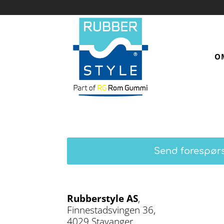
O
Send forespør
Rubberstyle AS
,
Finnestadsvingen 36,
4029 Stavanger