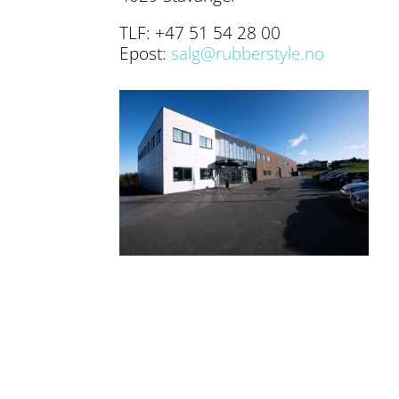
TLF: +47 51 54 28 00
Epost:
salg@rubberstyle.no