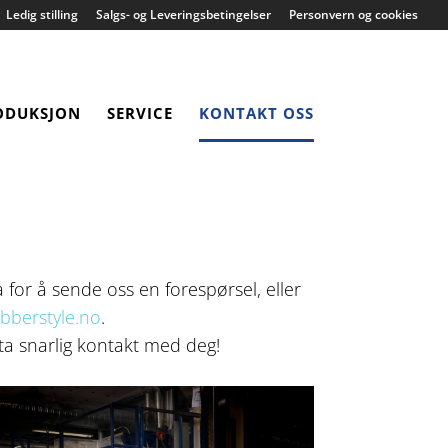
Ledig stilling
Salgs- og Leveringsbetingelser
Personvern og cookies
ODUKSJON
SERVICE
KONTAKT OSS
 for å sende oss en forespørsel, eller
bberstyle.no
.
l ta snarlig kontakt med deg!